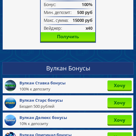
любимые
игровые аппараты
по дороге на работу в
Бонус:
100%
транспорте, во время перерыва или даже на природе.
Мин. депозит:
500 руб
Более удобный интерфейс
Макс. сумма:
15000 руб
Казино Вулкан на мобильный разрабатывался
Вейджер:
х40
ведущими специалистами, поэтому он создан с
Получить
применением всех инновационных технологий, чтобы
сделать игру более комфортной и простой.
Многие пользователи переживают, что в приложении
доступна урезанная версия онлайн казино, тем не
Вулкан Бонусы
менее, там представлены абсолютно все азартные
геймы. К тому же, там более удобно реализованы
базовые игровые опции, такие как пополнение счета,
Вулкан Ставка бонусы
Хочу
вывод средств, вход в личный аккаунт.
100% к депозиту
Вулкан Старс бонусы
Хочу
Бездеп 500 рублей
В мобильной версии действительно
отличается интерфейс, но в нем не урезан
Вулкан Делюкс бонусы
Хочу
функционал, а просто нет лишних клавиш и
10% к депозиту
информационных панелей, благодаря чему
намного проще ориентироваться.
Вулкан Оригинал бонусы