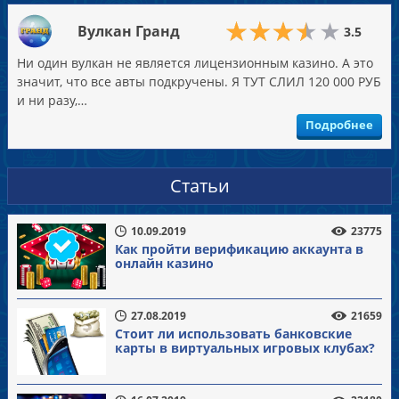
фотографий, видно ли все 4 угла документа, а также есть
минимальной сумме депозита;
ли подозрения в мошеннических действиях.
Вулкан Гранд
3.5
минимальной сумме вывода реальных денег;
приветственным бонусам новым игрокам;
Ни один вулкан не является лицензионным казино. А это
Никогда не стоит спешить с пополнением игрового
значит, что все авты подкручены. Я ТУТ СЛИЛ 120 000 РУБ
счета Вулкан. Не забывайте о наличии демо. Все казино
и ни разу,…
открывают доступ к бесплатным версиям слотов после
Подробнее
регистрации. Вы можете создать аккаунты и сравнить
сам список азартных развлечений. Это удобно и
безопасно.
Статьи
10.09.2019
23775
Как пройти верификацию аккаунта в
онлайн казино
27.08.2019
21659
Стоит ли использовать банковские
карты в виртуальных игровых клубах?