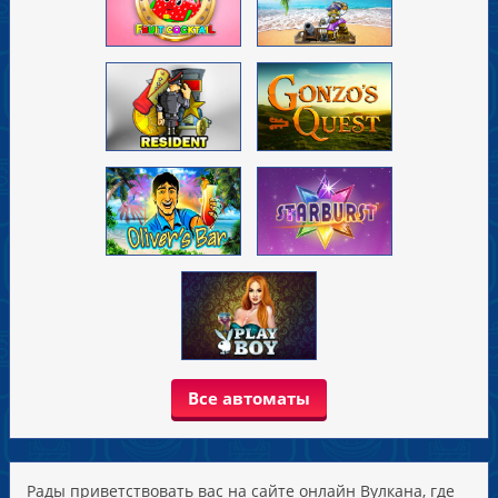
Все автоматы
Рады приветствовать вас на сайте онлайн Вулкана, где