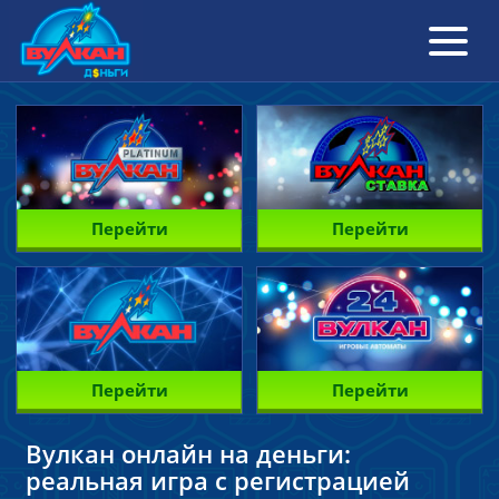
Перейти
Перейти
Перейти
Перейти
Вулкан онлайн на деньги:
реальная игра с регистрацией