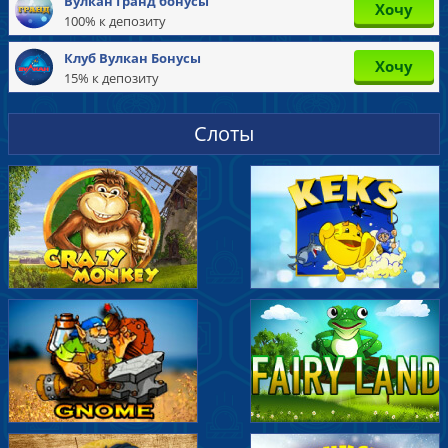
Вулкан Гранд бонусы
Хочу
100% к депозиту
Клуб Вулкан Бонусы
Хочу
15% к депозиту
Слоты