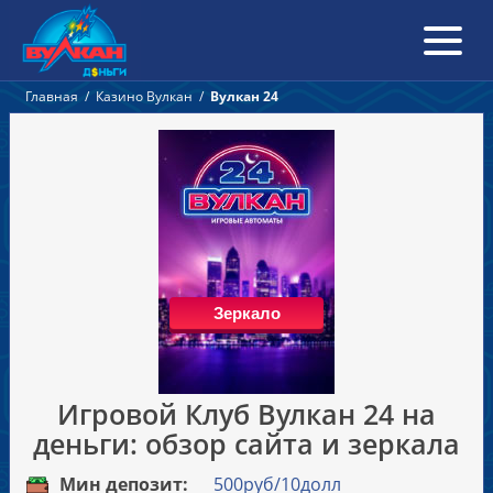
Главная
/
Казино Вулкан
/
Вулкан 24
Зеркало
Игровой Клуб Вулкан 24 на
деньги: обзор сайта и зеркала
Мин депозит:
500руб/10долл