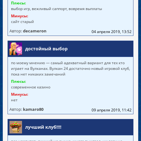
часа;
Плюсы:
фриспины;
выбор игр, вежливый саппорт, вовремя выплаты
и другие призы.
Минусы:
сайт старый
Автор:
decameron
04 апреля 2019, 13:52
Как выводить реальные деньги со
своего счёта?
достойный выбор
Каждый совершеннолетний клиент, прошедший
процедуру регистрации на сайте, может свободно
по моему мнению — самый адекватный вариант для тех кто
играть в казино Вулкан 24 на реальные деньги. Для
играет на Вулканах. Вулкан 24 достаточно новый игровой клуб,
проведения ставок на игровых автоматах, клиентам
пока нет никаких замечаний
нужно только пополнить депозитный счет.
Плюсы:
Минимальный взнос на депозит составляет эквивалент
современное казино
5 долларов. Чтобы перевести деньги можно
Минусы:
использовать любой из 10 способов, обеспечивающих
нет
мгновенное зачисление суммы без всяческих комиссий.
Автор:
kamaro80
09 апреля 2019, 11:42
С выводом заработанных выигрышей в этом казино нет
никаких затруднений. Гости могут быстро оформить
лучший клуб!!!!
заявку на перевод денег по следующим реквизитам: