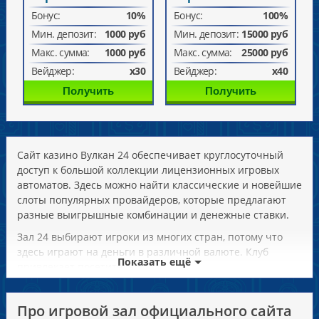
Бонус:
10%
Бонус:
100%
Мин. депозит:
1000 руб
Мин. депозит:
15000 руб
Макс. сумма:
1000 руб
Макс. сумма:
25000 руб
Вейджер:
х30
Вейджер:
х40
Получить
Получить
Сайт казино Вулкан 24 обеспечивает круглосуточный
доступ к большой коллекции лицензионных игровых
автоматов. Здесь можно найти классические и новейшие
слоты популярных провайдеров, которые предлагают
разные выигрышные комбинации и денежные ставки.
Зал 24 выбирают игроки из многих стран, потому что
здесь играют на деньги в различной валюте. Клуб
Показать ещё
привлекает посетителей:
Аппетитными бонусами, позволяющими подольше
поиграть на любимых автоматах с депозитами;
Про игровой зал официального сайта
Высокими коэффициентами отдачи слотов (от 97%),